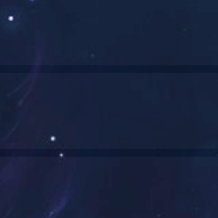
网
爱游戏手机
机入口官网-爱游戏(中国) 集中开展“五一”假期节
临近，为深入贯彻落实国家、省、市关于安全生产工作的决策部署，切实
水路施工现场，检查组重点查看了丽水路跨东风渠桥施工区域的安全防护
及人员安全培训等工作。检查组强调工程建

2026-04-30

46
部与中建二局二公司中原分公司67高项目支部开展
16日，机关二支部联合爱游戏手机入口官网-爱游戏(中国) 67高项目部与中
）开展联建活动。机关二支部全体党员、爱游戏手机入口官网-爱游戏(中国) 
戏手机入口官网-爱游戏(中国) 党委委员、副总经理、工会主席李蔚以普

2026-04-20

203