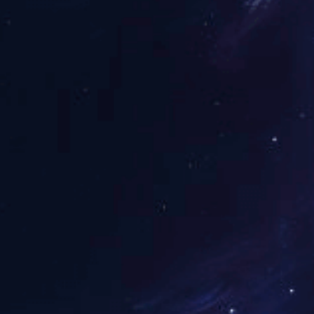
当漱玉词的清
限公司、郑州
为郑州首发的艺

集团新闻
爱游戏手
1月19日至
案，组织党员
一支部、机关

集团新闻
市政工程建设中心圆满完成2025年度
根据郑州市道路交通安全畅通和城市精细化管理工作安排
务清单中有10条道路由我公司投资建设，任务数量位列