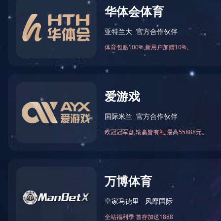
政府要闻
集团新闻
子爱游戏手机入口官
爱游戏手
“五一”假期
项检查。在丽
度、施工流程

集团新闻
机关二支
2026年4月
高项目支部”
加活动。爱游
规划发展部经

集团新闻