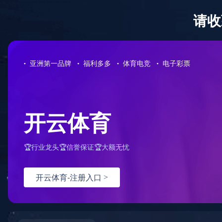
爱游戏手机入口官网
今天是
欢迎访问爱游戏手机入口官网-爱游戏(中国) 网