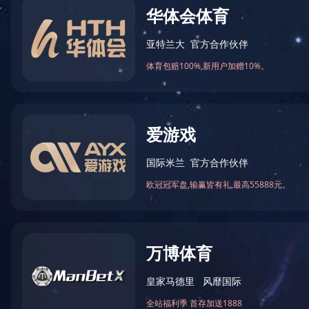
政府要闻
集团新闻
子爱游戏手机入口官
爱游戏手机
元旦春节将至，“四风”问题易发多发
想防线，12月30日下午，爱游戏手机入口官
参加会议。