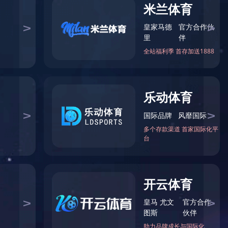
入口官网-爱游戏(中国)
>
爱游戏手机入口官网
>
集团新闻
前廉政谈话会
拓展学习教育成果，筑牢干部职工廉洁自律思
话会，公司领导班子、中层正职以上干部20余人