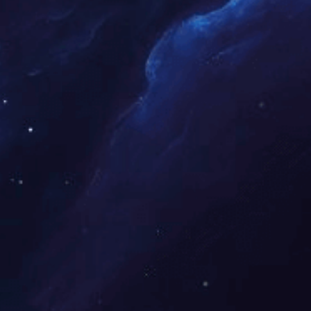
达了《中共中央纪委关于做好2026年元旦春节期间正风
报，对全体党员干部进行了节前廉政提醒谈话，引导党员
规接受宴请，有的违规收受礼品礼金，有的违规使用公务
、不收敛、不收手的典型，反映出“四风”问题具有顽固
律底线。
集，民俗活动集中，既是“四风”问题与腐败现象的高发时
拒腐防变的思想根基，始终以习近平新时代中国特色社会
，不踩红线，永葆清正廉洁的政治本色。
洁防线。要深入学习贯彻党章党规党纪和廉洁自律各项规
，始终保持清正廉洁的政治本色；二是严守纪律规矩，规
接受宴请、旅游、娱乐等活动安排，严禁借节日之机公款