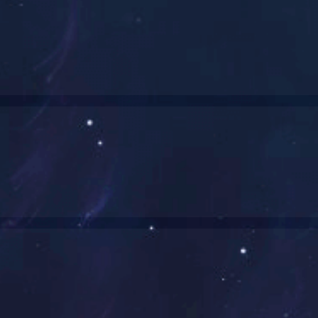
网
爱游戏手机
入口官网-爱游戏(中国) 召开元旦春节节
来源：本站 编辑：申俊超 发布日期：2025-12-31 11:14:06 点击数：1409
。为进一步严明纪律，深入贯彻中央八项规定精神，巩固
网-爱游戏(中国) 组织召开2026年元旦春节节前廉政谈