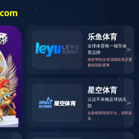
手机版
党的建设
爱游戏手机
平安建设
人力资源
入口官网