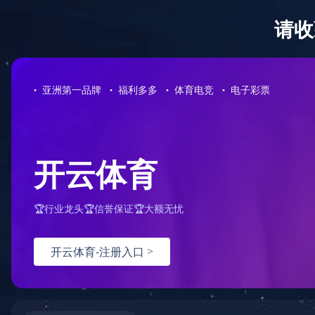
爱游戏手机入口官网
今天是
欢迎访问爱游戏手机入口官网-爱游戏(中国) 网