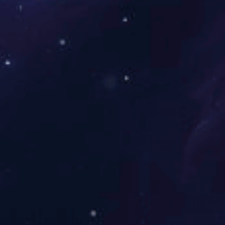
06月
01月
12月
06月
05
03月