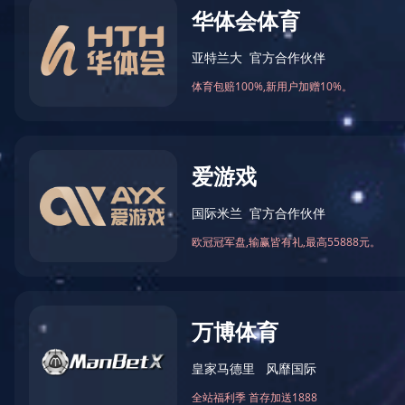
集团简介
组织机构
领导团队
公司荣
2025
2024
10月
2023
9月
2022
2021
2020
11月
2019
2018
6月
2017