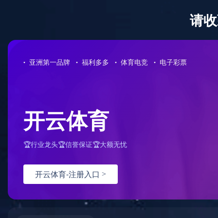
爱游戏手机入口官网
今天是
欢迎访问爱游戏手机入口官网-爱游戏(中国) 网