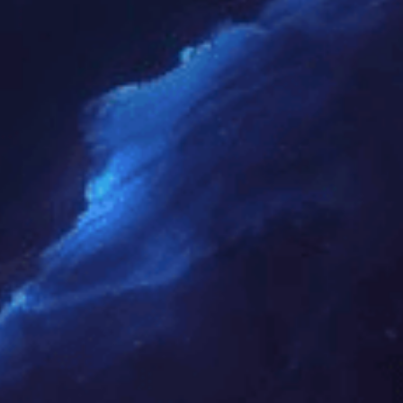
动会服务保障中集体记功
工作先进单位