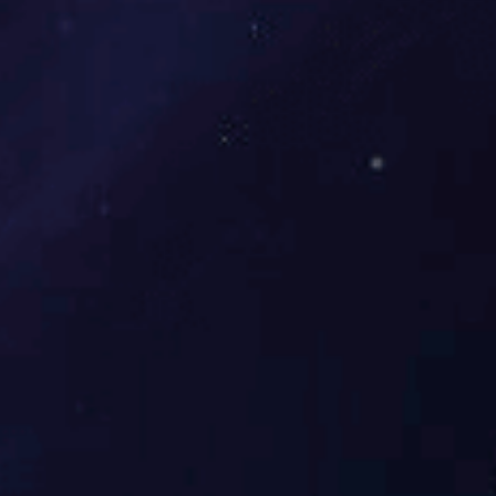
被市国资委授予：2016年度市国资系统平安建设优秀单位
被郑州市人民政府授予：2016年度重点项目建设先进单位
2016
被市国资委授予：2015年度市国资系统平安建设优秀单位
荣获市国资系统两学一做”知识竞赛二等奖
被郑州市公共机构节能工作领导小组授予：郑州市“十二五”
被郑州市人民政府办公厅授予：郑州市公开（热线）电话系
2015