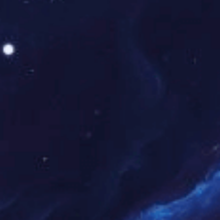
2020
被市国资委授予：2019年度市国资系统平安建设优秀单位
被市国资委授予：2019年度市管企业目标管理先进单位
被省委、省政府授予：省级文明单位
2019
被市委、市政府授予：在第十一届全国少数民族传统体育运
被市企业改革与发展工作领导小组授予：全市国企改革攻坚
被市国资委授予：2018年度市国资系统平安建设优秀单位
被市国资委授予：2018年度市管企业目标管理先进单位