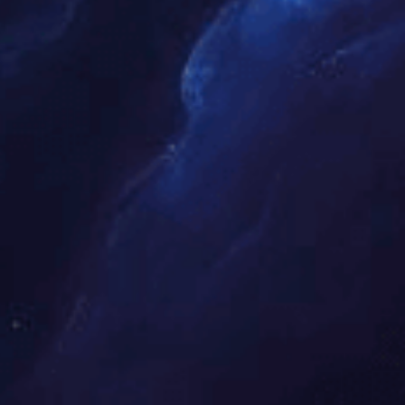
被市国资委授予：2018年度市管企业先进党委
2018
被市国资委授予：2017年度市国资系统平安建设优秀单位
被市国资委授予：2017年度市管企业目标管理先进单位
被市国资委授予：2017年度市管企业先进党委
2017
被市文明办、市工商局授予：2016年度郑州市公益广告征集
被市国资委授予：郑州市国资系统“六五”法治宣传教育和依