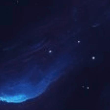
06月
04月
04月
04月
07月
06月