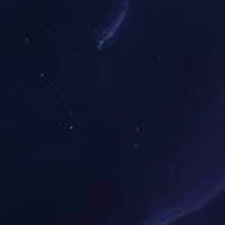
9月
7月
6月
11月
4月