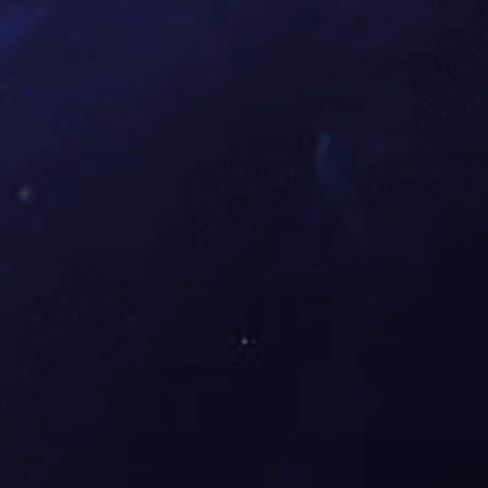
“优秀组织奖
法治理工作先进单位