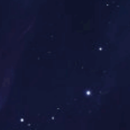
环－西站北街）一标段两项市政道路工程荣获“河南省市政优
2022
西站路（西三环辅道～西站北街）道路工程施工一标段、魏
路工程荣获2022年度“郑州市市政基础设施优良工程。
被市国资委授予：2021年度市国资系统平安建设先进单位。
郑州博物馆新馆项目荣获国家优质工程奖。
2021
被市国资委授予：2020年度市国资系统平安建设优秀单位
4月14日，爱游戏手机入口官网-爱游戏(中国) 荣获郑东新区2