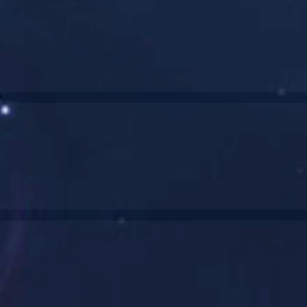
誉
发展历程
2025
郑州外国语学校航空港区新校区项目荣获2024-2025年度河
河西路道路工程荣获“河南省市政优良工程奖”。
2024
南宏路（天泰路－庆铭路）道路工程荣获河南市政工程金杯
工地；魏庄西街（紫东路－南三环）道路工程荣获河南省市
河西路（中州大道－鼎瑞街）荣获2024年度郑州市建设工程“