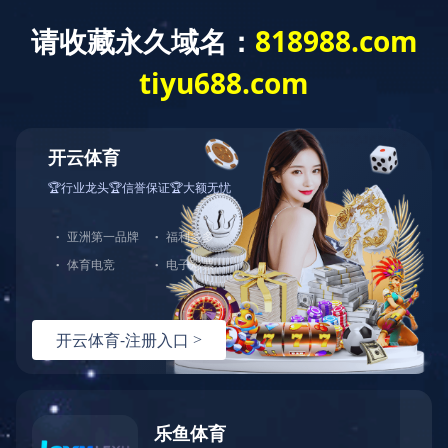
爱游戏手机入口官网
今天是
欢迎访问爱游戏手机入口官网-爱游戏(中国) 网站！