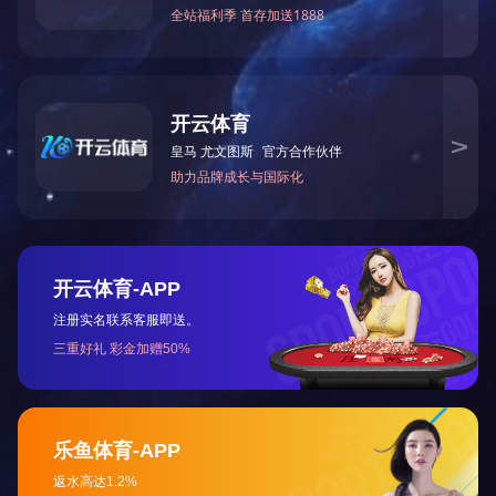
把本文分享给您的朋友：
上一篇：
郑州中鼎置业有限公司
下一篇：
郑州建投工程咨询有限公司