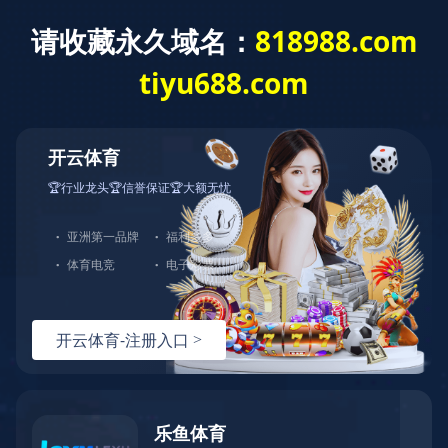
爱游戏手机入口官网
今天是
欢迎访问爱游戏手机入口官网-爱游戏(中国) 网站！