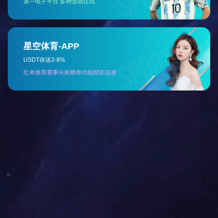
二、聚焦实战演练，提升应急能力
在实操演练环节，活动分为灭火器实操和消防水带操
四字诀，对准模拟火点精准喷射，切实提升了初期火灾
射等动作，整个过程紧张有序，充分展现了团队协作与
三、压实安全责任，构建长效机制
郑州紫藤公馆置业有限公司始终将安全生产作为企业
宁”理念的具体举措。通过培训演练，进一步压实了全员