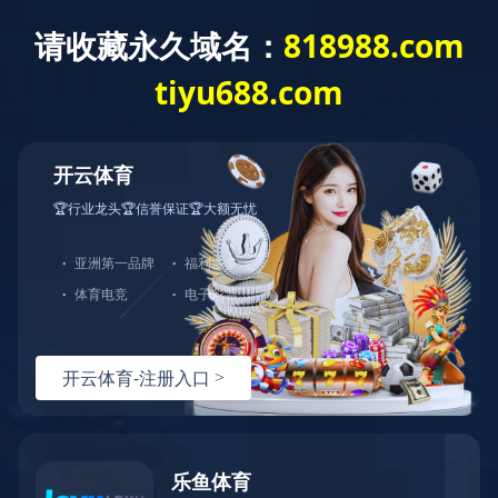
爱游戏手机入口官网
今天是
欢迎访问爱游戏手机入口官网-爱游戏(中国) 网站！