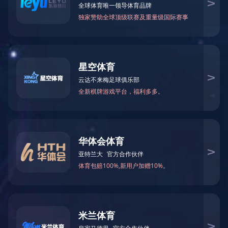
党的建设
爱游戏手机入口官网-爱游
来源：党委办公室 编辑
为充分发挥省级文明单位的示范引领作用，进一步深化
镇郭岗村之邀，参加了该村举办的2025年精神文明表彰